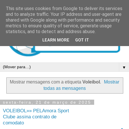
This site uses cookies from Google to deliver its services
and to analyze traffic. Your IP address and user-agent are
shared with Google along with performance and security
metrics to ensure quality of service, generate usage
statistics, and to detect and address abuse.
LEARN MORE
GOT IT
▼
Mostrar mensagens com a etiqueta
Voleibol
.
Mostrar
todas as mensagens
sexta-feira, 21 de março de 2025
VOLEIBOL»» PELAmora Sport
Clube assina contrato de
comodato