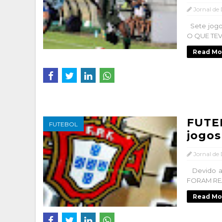
Jornal de
Sete jogo
O QUE TEV
Read Mo
FUTE
FUTEBOL
jogos
Jornal de
Devido a
FORAM REA
Read Mo