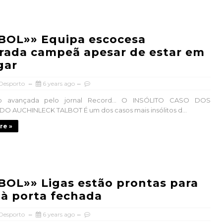
BOL»» Equipa escocesa
rada campeã apesar de estar em
gar
 Desporto
6 years ago
ão avançada pelo jornal Record… O INSÓLITO CASO DOS
O AUCHINLECK TALBOT É um dos casos mais insólitos d...
re »
OL»» Ligas estão prontas para
 à porta fechada
 Desporto
6 years ago