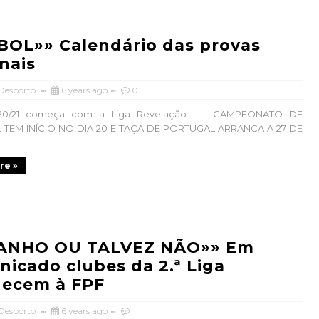
OL»» Calendário das provas
nais
 Desporto
6 years ago
0
20/21 começa com a Liga Revelação… CAMPEONATO DE
TEM INÍCIO NO DIA 20 E TAÇA DE PORTUGAL ARRANCA A 27 DE
re »
ANHO OU TALVEZ NÃO»» Em
icado clubes da 2.ª Liga
decem à FPF
 Desporto
6 years ago