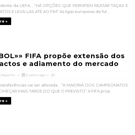
sidente da UEFA… “HÁ OPÇÕES QUE PERMITEM REATAR TAÇAS E
S E LEVÁ-LAS ATÉ AO FIM” As ligas europeias de fut...
re »
BOL»» FIFA propõe extensão dos
actos e adiamento do mercado
 Desporto
6 years ago
 transferências vai ser alterada… “A MAIORIA DOS CAMPEONATOS
OMEÇAR MAIS TARDE DO QUE O PREVISTO” A FIFA prop...
re »