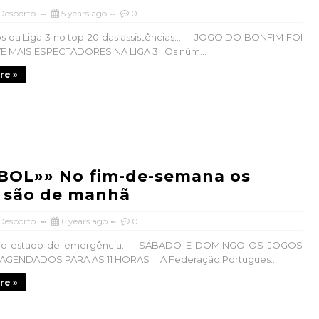
 Desporto
5 years ago
0
s da Liga 3 no top-20 das assistências… JOGO DO BONFIM FOI
E MAIS ESPECTADORES NA LIGA 3 Os núm...
re »
BOL»» No fim-de-semana os
 são de manhã
 Desporto
6 years ago
0
o estado de emergência… SÁBADO E DOMINGO OS JOGOS
GENDADOS PARA AS 11 HORAS A Federação Portugues...
re »