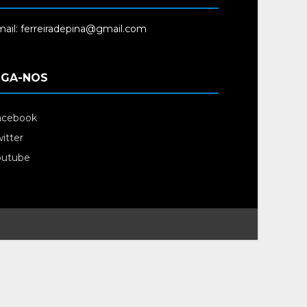
ail: ferreiradepina@gmail.com
IGA-NOS
acebook
itter
outube