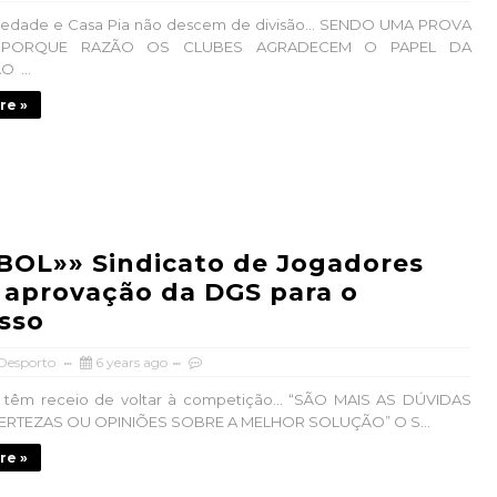
iedade e Casa Pia não descem de divisão… SENDO UMA PROVA
 PORQUE RAZÃO OS CLUBES AGRADECEM O PAPEL DA
 ...
re »
OL»» Sindicato de Jogadores
 aprovação da DGS para o
sso
 Desporto
6 years ago
 têm receio de voltar à competição… “SÃO MAIS AS DÚVIDAS
ERTEZAS OU OPINIÕES SOBRE A MELHOR SOLUÇÃO” O S...
re »