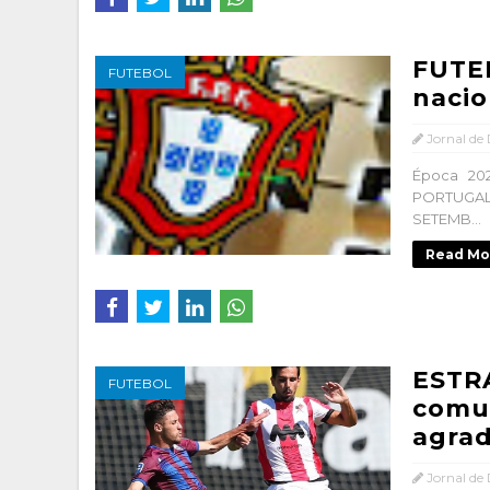
FUTEB
FUTEBOL
nacio
Jornal de
Época 20
PORTUGAL 
SETEMB...
Read Mo
ESTR
FUTEBOL
comun
agra
Jornal de