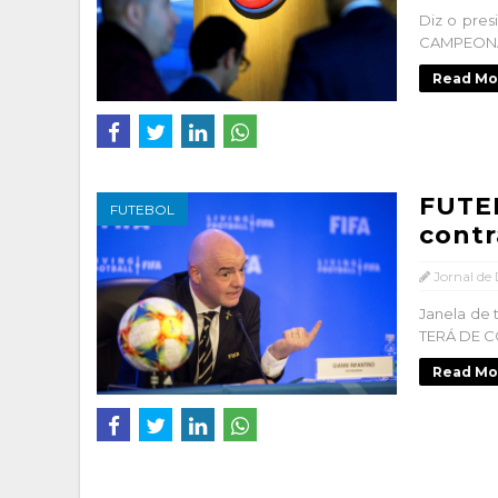
Diz o pre
CAMPEONATO
Read Mo
FUTE
FUTEBOL
contr
Jornal de
Janela de
TERÁ DE C
Read Mo