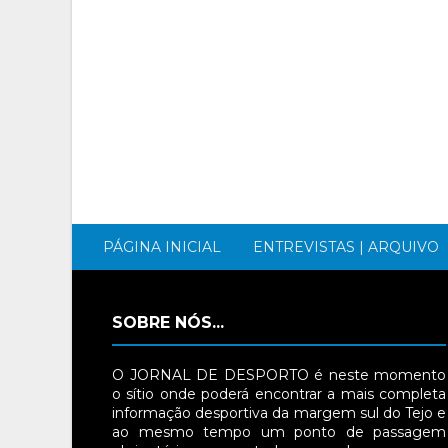
PÁGINA INICIAL
ENTREVISTAS | ARQUIVO
SOBRE NÓS...
O JORNAL DE DESPORTO é neste momento
o sítio onde poderá encontrar a mais completa
informação desportiva da margem sul do Tejo e
ao mesmo tempo um ponto de passagem