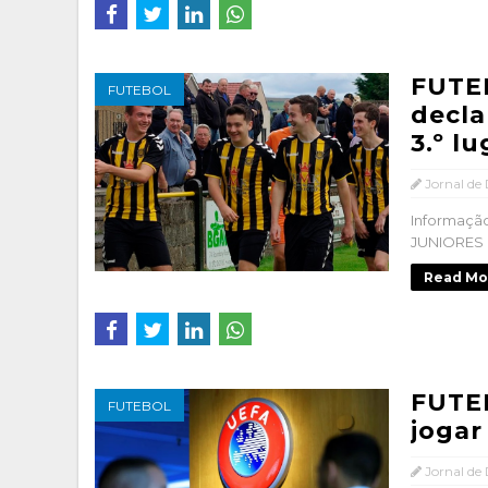
FUTE
FUTEBOL
decla
3.º lu
Jornal de
Informaç
JUNIORES D
Read Mo
FUTEB
FUTEBOL
jogar
Jornal de