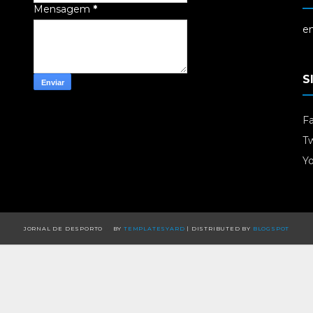
Mensagem
*
em
S
F
Tw
Y
JORNAL DE DESPORTO
BY
TEMPLATESYARD
| DISTRIBUTED BY
BLOGSPOT