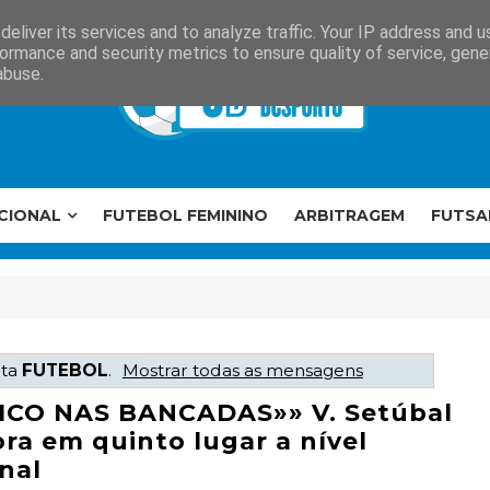
eliver its services and to analyze traffic. Your IP address and 
ormance and security metrics to ensure quality of service, gen
abuse.
CIONAL
FUTEBOL FEMININO
ARBITRAGEM
FUTSA
eta
FUTEBOL
.
Mostrar todas as mensagens
ICO NAS BANCADAS»» V. Setúbal
ra em quinto lugar a nível
nal