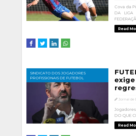
Cova da P
DA LIGA
FEDERAÇÃO
Read Mo
FUTEB
SINDICATO DOS JOGADORES
PROFISSIONAIS DE FUTEBOL
exige
regre
Jornal de
Jogadores
DO QUE C
Read Mo