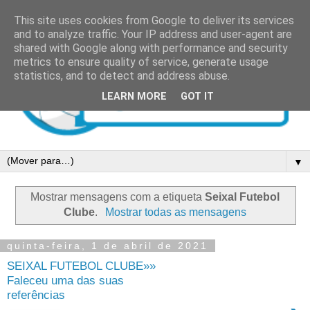
This site uses cookies from Google to deliver its services
and to analyze traffic. Your IP address and user-agent are
shared with Google along with performance and security
metrics to ensure quality of service, generate usage
statistics, and to detect and address abuse.
LEARN MORE
GOT IT
▼
Mostrar mensagens com a etiqueta
Seixal Futebol
Clube
.
Mostrar todas as mensagens
quinta-feira, 1 de abril de 2021
SEIXAL FUTEBOL CLUBE»»
Faleceu uma das suas
referências