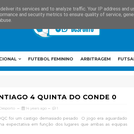
eliver its services and to analyze traffic. Your IP address and 
ormance and security metrics to ensure quality of service, gen
abuse.
CIONAL
FUTEBOL FEMININO
ARBITRAGEM
FUTSA
ANTIAGO 4 QUINTA DO CONDE 0
 Desporto
14 years ago
1
QC foi um castigo demasiado pesado O jogo era aguardado
a expectativa em função dos lugares que ambas as equipas