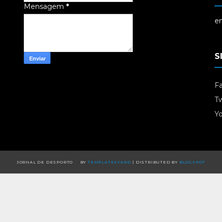
Mensagem
*
em
S
F
Tw
Y
JORNAL DE DESPORTO
BY
TEMPLATESYARD
| DISTRIBUTED BY
BLOGSPOT