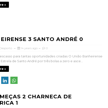
re »
EIRENSE 3 SANTO ANDRÉ 0
 Desporto
14 years ago
0
escasso para tantas oportunidades criadas O União Banheirense
Estrela de Santo André por três bolas a zero e asce...
re »
MEÇAS 2 CHARNECA DE
RICA 1