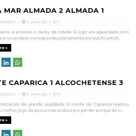
A MAR ALMADA 2 ALMADA 1
 Desporto
14 years ago
2
essante e emotivo o derby da cidade O jogo era aguardado com
a e na verdade correspondeu plenamente porque foi emoti...
re »
E CAPARICA 1 ALCOCHETENSE 3
 Desporto
14 years ago
0
pectáculo de grande qualidade O Monte de Caparica realizou
eu melhor jogo da época mas acabou por perder porque do o...
re »