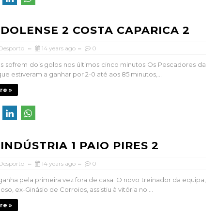
DOLENSE 2 COSTA CAPARICA 2
 Desporto
14 years ago
0
 sofrem dois golos nos últimos cinco minutos Os Pescadores da
ue estiveram a ganhar por 2-0 até aos 85 minutos,...
re »
INDÚSTRIA 1 PAIO PIRES 2
 Desporto
14 years ago
0
 ganha pela primeira vez fora de casa O novo treinador da equipa,
so, ex-Ginásio de Corroios, assistiu à vitória no ...
re »