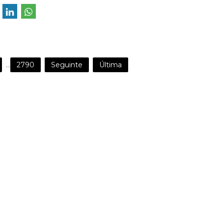
...
2790
Seguinte
Última