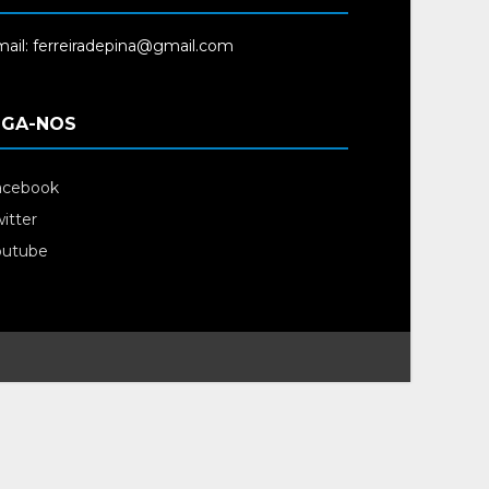
ail: ferreiradepina@gmail.com
IGA-NOS
acebook
itter
outube