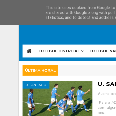
This site uses cookies from Google to d
are shared with Google along with perf
statistics, and to detect and address 
FUTEBOL DISTRITAL
FUTEBOL NA
ÚLTIMA HORA...
U. S
U. SANTIAGO
Jornal de
Para a AD
com algum
ocu...