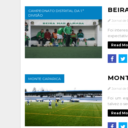
BEIR
CAMPEONATO DISTRITAL DA 1.ª
DIVISÃO
Jornal de
Foi inter
expectativ
Read Mo
MONT
MONTE CAPARICA
Jornal de
Foi um es
talvez o s
Read Mo