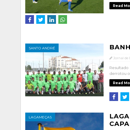
Read Mo
BANH
SANTO ANDRÉ
Jornal de
Resultado 
derrotou o 
Read Mo
LAGA
LAGAMEÇAS
CAPA