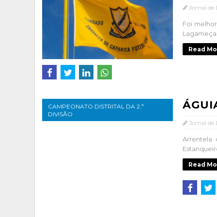
Jornal de
Foi melhor
Lagameças 
Read Mo
ÁGUI
CAMPEONATO DISTRITAL DA 2.ª
DIVISÃO
Jornal de
Arrentela
Estanqueir
Read Mo