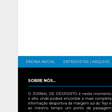
PÁGINA INICIAL
ENTREVISTAS | ARQUIVO
SOBRE NÓS...
O JORNAL DE DESPORTO é neste momento
o sítio onde poderá encontrar a mais completa
informação desportiva da margem sul do Tejo e
ao mesmo tempo um ponto de passagem