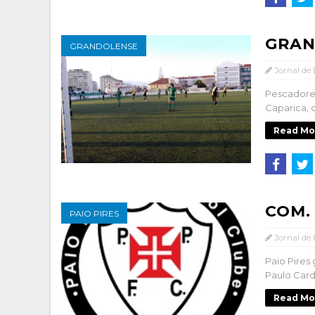
GRAN
GRANDOLENSE
Jornal de
Pescadores
Caparica, q
Read Mo
COM. 
PAIO PIRES
Jornal de
Paio Pires
Paulo Cardo
Read Mo