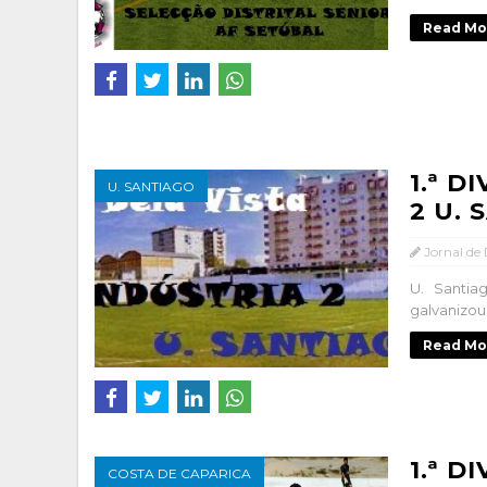
Read Mo
1.ª D
U. SANTIAGO
2 U. 
Jornal de
U. Santia
galvanizou
Read Mo
1.ª D
COSTA DE CAPARICA