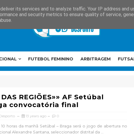
eliver its services and to analyze traffic. Your IP address and 
ormance and security metrics to ensure quality of service, gen
abuse.
CIONAL
FUTEBOL FEMININO
ARBITRAGEM
FUTSA
 DAS REGIÕES»» AF Setúbal
ga convocatória final
 Desporto
13 years ago
0
10 horas da manhã Setúbal – Braga será o jogo de abertura no
ional Alexandre Santana, seleccionador distrital da ...