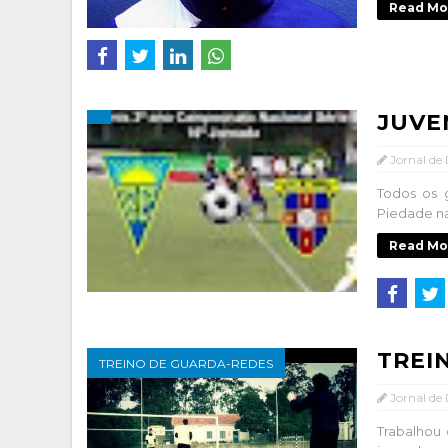
Read Mo
JUVEN
Jornal de
Todos os 
Piedade na 
Read Mo
TREI
TREINO DE GUARDA-REDES
Jornal de
Trabalhou 