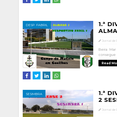
1.ª D
DESP. FABRIL
ALMAD
Jornal de
Beira Mar
consegue m
Read Mo
1.ª D
SESIMBRA
2 SES
Jornal de