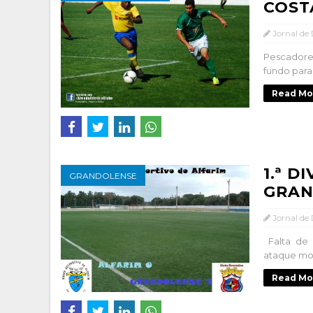
COST
Jornal de
Pescadore
fundo para
Read Mo
1.ª D
GRANDOLENSE
GRAN
Jornal de
Falta de 
ataque mor
Read Mo