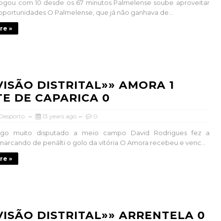
jogou com 10 desde os 67 minutos Palmelense soube aproveitar
oportunidades O Palmelense, que já não ganhava de...
re »
IVISÃO DISTRITAL»» AMORA 1
E DE CAPARICA 0
 Desporto
13 years ago
0
ogo muito disputado a meio campo David Rodrigues fez a
marcando de penálti o golo da vitória O Amora recebeu e venc...
re »
IVISÃO DISTRITAL»» ARRENTELA 0