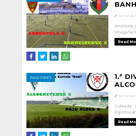
BANH
Jornal de
Arrentela
Nhaga faci
Read Mo
1.ª D
PAIO PIRES
ALCO
Jornal de
Goleada 
Espíritos 
Read Mo