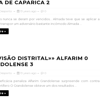
A DE CAPARICA 2
 Desporto
13 years ago
0
s nunca se deram por vencidos… Almada teve que se aplicar a
 transpor um adversário bastante incómodo Almada ...
re »
IVISÃO DISTRITAL»» ALFARIM 0
DOLENSE 3
 Desporto
13 years ago
0
eficácia penaliza Alfarim Grandolense surpreende com contra
tífero O Grandolense obteve um dos resultados ...
re »