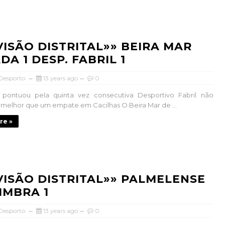
IVISÃO DISTRITAL»» BEIRA MAR
A 1 DESP. FABRIL 1
 Desporto
13 years ago
0
 pontuou pela quinta vez consecutiva Desportivo Fabril não
elhor que um empate em Cacilhas O Beira Mar de ...
re »
IVISÃO DISTRITAL»» PALMELENSE
IMBRA 1
 Desporto
13 years ago
0