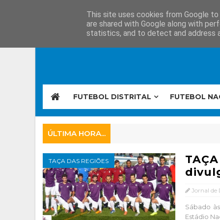
This site uses cookies from Google to d
are shared with Google along with perf
statistics, and to detect and address 
FUTEBOL DISTRITAL
FUTEBOL NA
ÚLTIMA HORA...
TAÇA
TAÇA DAS REGIÕES
divul
Jornal de
Sábado às 
Estádio Nac