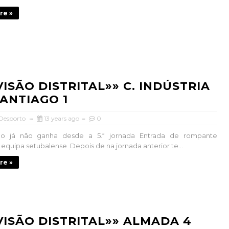
re »
IVISÃO DISTRITAL»» C. INDÚSTRIA
SANTIAGO 1
 Desporto
13 years ago
0
go já não ganha desde a 5.ª jornada Entrada de rompante
 equipa setubalense Depois de na jornada anterior te...
re »
IVISÃO DISTRITAL»» ALMADA 4