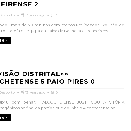
EIRENSE 2
 Desporto
13 years ago
3
 jogou mais de 70 minutos com menos um jogador Expulsão de
litou tarefa da equipa da Baixa da Banheira O Banheirens...
re »
IVISÃO DISTRITAL»»
CHETENSE 5 PAIO PIRES 0
 Desporto
13 years ago
0
abriu com penálti... ALCOCHETENSE JUSTIFICOU A VITÓRIA
antagónicos no final da partida que opunha o Alcochetense ao...
re »