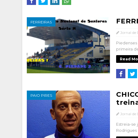
FERRE
FERREIRAS
Jornal de
Piedenses 
primeira d
Read Mo
CHIC
PAIO PIRES
trein
Jornal de
Estreia-s
Rodrigues 