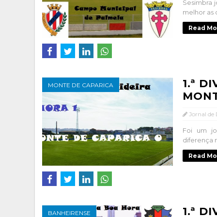
Sesimbra 
melhor as 
Read Mo
1.ª D
MONTE DE CAPARICA
MONT
Jornal de
Foi um j
diferença 
Read Mo
1.ª D
BANHEIRENSE