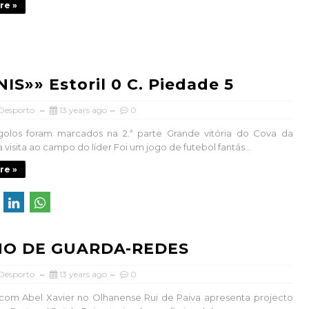
re »
IS»» Estoril 0 C. Piedade 5
 Desporto
13 years ago
0
golos foram marcados na 2.ª parte Grande vitória do Cova da
visita ao campo do líder Foi um jogo de futebol fantás...
re »
NO DE GUARDA-REDES
 Desporto
13 years ago
0
com Abel Xavier no Olhanense Rui de Paiva apresenta projecto