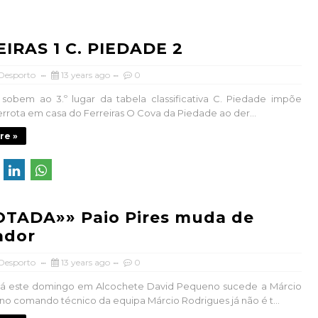
IRAS 1 C. PIEDADE 2
 Desporto
13 years ago
0
sobem ao 3.º lugar da tabela classificativa C. Piedade impõe
errota em casa do Ferreiras O Cova da Piedade ao der...
re »
OTADA»» Paio Pires muda de
ador
 Desporto
13 years ago
0
e já este domingo em Alcochete David Pequeno sucede a Márcio
no comando técnico da equipa Márcio Rodrigues já não é t...