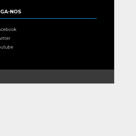
IGA-NOS
acebook
itter
outube