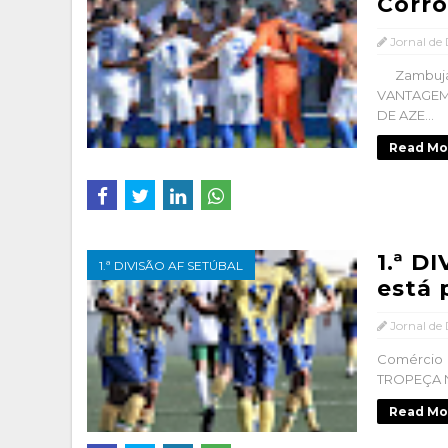
Corro
Jornal de
Zambujal
VANTAGEM
DE AZE...
Read Mo
1.ª D
1.ª DIVISÃO AF SETÚBAL
está 
Jornal de
Comércio
TROPEÇA N
Read Mo