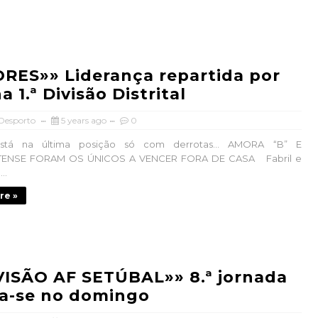
RES»» Liderança repartida por
a 1.ª Divisão Distrital
 Desporto
5 years ago
0
stá na última posição só com derrotas… AMORA “B” E
ENSE FORAM OS ÚNICOS A VENCER FORA DE CASA Fabril e
..
re »
IVISÃO AF SETÚBAL»» 8.ª jornada
za-se no domingo