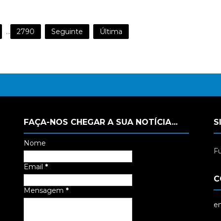
...
2790
Seguinte
Última
FAÇA-NOS CHEGAR A SUA NOTÍCIA...
S
Nome
Fu
Email
*
C
Mensagem
*
em