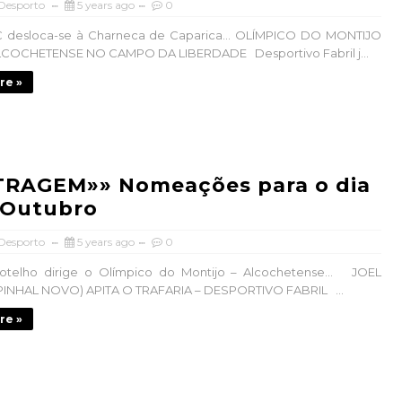
 Desporto
5 years ago
0
C desloca-se à Charneca de Caparica… OLÍMPICO DO MONTIJO
COCHETENSE NO CAMPO DA LIBERDADE Desportivo Fabril j...
re »
TRAGEM»» Nomeações para o dia
 Outubro
 Desporto
5 years ago
0
elho dirige o Olímpico do Montijo – Alcochetense… JOEL
PINHAL NOVO) APITA O TRAFARIA – DESPORTIVO FABRIL ...
re »