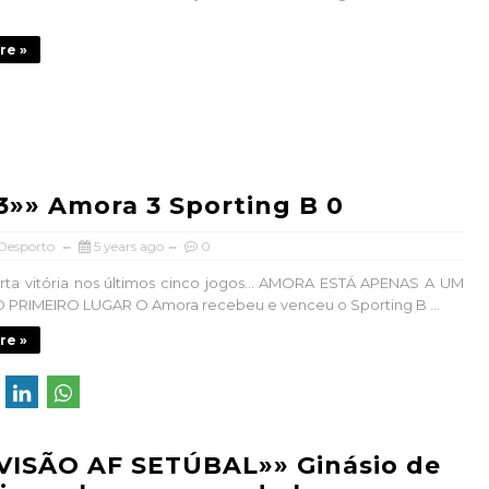
re »
3»» Amora 3 Sporting B 0
 Desporto
5 years ago
0
rta vitória nos últimos cinco jogos… AMORA ESTÁ APENAS A UM
PRIMEIRO LUGAR O Amora recebeu e venceu o Sporting B ...
re »
IVISÃO AF SETÚBAL»» Ginásio de