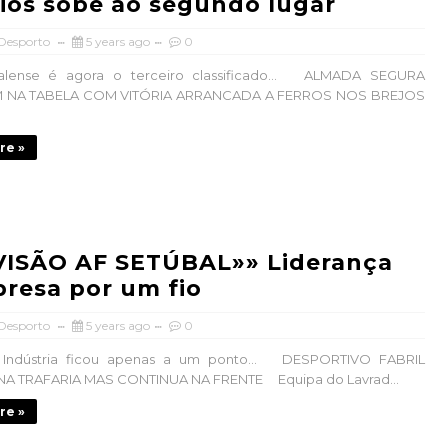
ios sobe ao segundo lugar
 Desporto
5 years ago
0
ense é agora o terceiro classificado… ALMADA SEGURA
 NA TABELA COM VITÓRIA ARRANCADA A FERROS NOS BREJOS
re »
IVISÃO AF SETÚBAL»» Liderança
presa por um fio
 Desporto
5 years ago
0
 Indústria ficou apenas a um ponto… DESPORTIVO FABRIL
A TRAFARIA MAS CONTINUA NA FRENTE Equipa do Lavrad...
re »