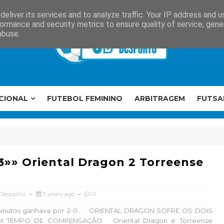
eliver its services and to analyze traffic. Your IP address and 
ormance and security metrics to ensure quality of service, gen
abuse.
CIONAL
FUTEBOL FEMININO
ARBITRAGEM
FUTSA
3»» Oriental Dragon 2 Torreense
 Desporto
5 years ago
0
inutos ganhava por 2-0… ORIENTAL DRAGON SOFRE OS DOIS
 TEMPO DE COMPENSAÇÃO Oriental Dragon e Torreense