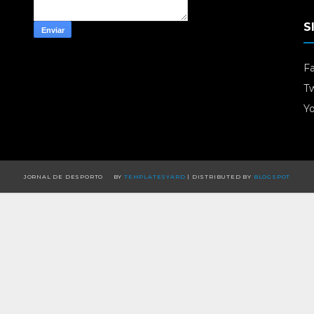
S
F
Tw
Y
JORNAL DE DESPORTO
BY
TEMPLATESYARD
| DISTRIBUTED BY
BLOGSPOT