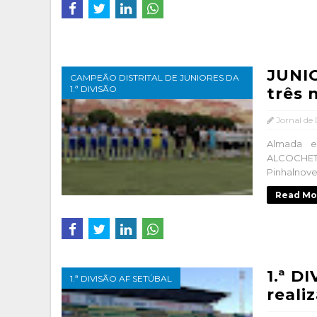
JUNIO
CAMPEÃO DISTRITAL DE JUNIORES DA
1.ª DIVISÃO
três n
Jornal de
Almada e
ALCOCHET
Pinhalnove.
Read Mo
1.ª D
1.ª DIVISÃO AF SETÚBAL
reali