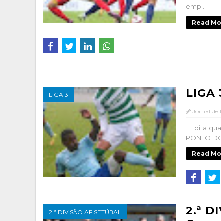
emp...
Read Mo
LIGA 
LIGA 3
Jornal de
Foi a qua
PONTO DO 
Read Mo
2.ª D
2.ª DIVISÃO AF SETÚBAL