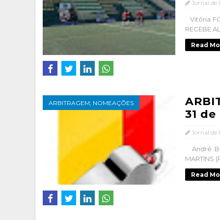
Jornal de
Vitória F
RECEBE AL
Read Mo
ARBI
ARBITRAGEM; NOMEAÇÕES
31 de
Jornal de
André Bot
MARTINS (
Read Mo