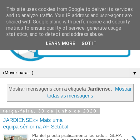
This site uses cookies from Google to deliver its services
and to analyze traffic. Your IP address and user-agent are
shared with Google along with performance and security
metrics to ensure quality of service, generate usage
statistics, and to detect and address abuse.
LEARN MORE
GOT IT
▼
Mostrar mensagens com a etiqueta
Jardiense
.
Mostrar
todas as mensagens
terça-feira, 30 de junho de 2020
JARDIENSE»» Mais uma
equipa sénior na AF Setúbal
›
Plantel já está praticamente fechado… SERÁ