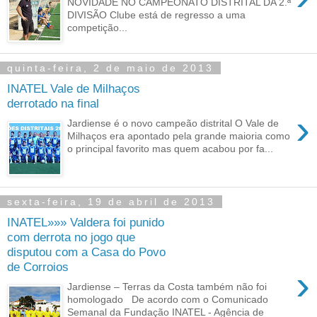
NOVIDADE NO CAMPEONATO DISTRITAL DA 2.ª
DIVISÃO Clube está de regresso a uma
competição...
quinta-feira, 2 de maio de 2013
INATEL Vale de Milhaços
derrotado na final
›
Jardiense é o novo campeão distrital O Vale de
Milhaços era apontado pela grande maioria como
o principal favorito mas quem acabou por fa...
sexta-feira, 19 de abril de 2013
INATEL»»» Valdera foi punido
com derrota no jogo que
disputou com a Casa do Povo
de Corroios
›
Jardiense – Terras da Costa também não foi
homologado De acordo com o Comunicado
Semanal da Fundação INATEL - Agência de