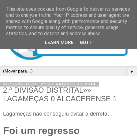
This site uses cookies from Google to deliver its services
and to analyze traffic. Your IP address and user-agent are
shared with Google along with performance and security
metrics to ensure quality of service, generate usage
statistics, and to detect and address abuse.
LEARN MORE
GOT IT
▼
segunda-feira, 20 de outubro de 2014
2.ª DIVISÃO DISTRITAL»»
LAGAMEÇAS 0 ALCACERENSE 1
Lagameças não conseguiu evitar a derrota…
Foi um regresso