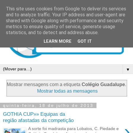
This site uses cookies from Google to deliver its services
and to analyze traffic. Your IP address and user-agent are
shared with Google along with performance and security
metrics to ensure quality of service, generate usage
statistics, and to detect and address abuse.
LEARN MORE
GOT IT
▼
Mostrar mensagens com a etiqueta
Colégio Guadalupe
.
Mostrar todas as mensagens
quinta-feira, 18 de julho de 2013
GOTHIA CUP»» Equipas da
região afastadas da competição
›
A sorte foi madrasta para Lobatos, C. Piedade e