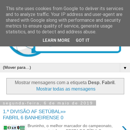
This site uses cookies from Google to deliver its services
and to analyze traffic. Your IP address and user-agent are
shared with Google along with performance and security
metrics to ensure quality of service, generate usage
statistics, and to detect and address abuse.
LEARN MORE
GOT IT
▼
Mostrar mensagens com a etiqueta
Desp. Fabril
.
Mostrar todas as mensagens
segunda-feira, 6 de maio de 2019
1.ª DIVISÃO AF SETÚBAL»»
FABRIL 6 BANHEIRENSE 0
›
Bruninho, o melhor marcador do campeonato,