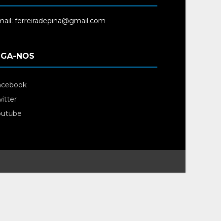
ail: ferreiradepina@gmail.com
IGA-NOS
acebook
itter
outube