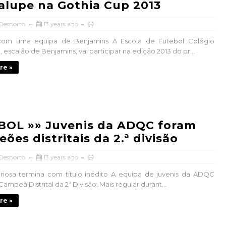
lupe na Gothia Cup 2013
 Desporto
13 years ago
 com uma equipa de Benjamins A Escola de Futebol Colégio
escalão de Benjamins, vai participar na edição 2013 do pr...
re »
BOL »» Juvenis da ADQC foram
ões distritais da 2.ª divisão
 Desporto
13 years ago
riosa termina com título inédito A equipa de juvenis da ADQC
ampeã Distrital da 2ª Divisão. Mais regular durant...
re »