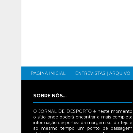
PÁGINA INICIAL
ENTREVISTAS | ARQUIVO
SOBRE NÓS...
O JORNAL DE DESPORTO é neste momento
o sítio onde poderá encontrar a mais completa
informação desportiva da margem sul do Tejo e
ao mesmo tempo um ponto de passagem