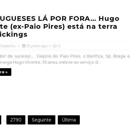
UGUESES LÁ POR FORA… Hugo
te (ex-Paio Pires) está na terra
ickings
 Desporto
13 years ago
0
dor de sucesso… Depois do Paio Pires, o Benfica, Sp. Braga e
ruega Hugo Vicente, 35 anos, esteve ao serviço d...
re »
...
2790
Seguinte
Última