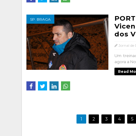
PORT
SP. BRAGA
Vicen
dos V
Jornal de
Um treina
agora a No
Read Mo
1
2
3
4
5