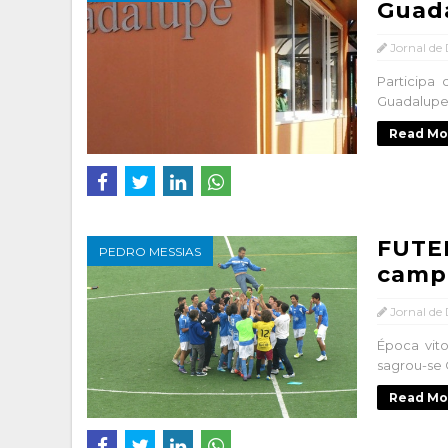
Guada
Jornal de
Participa
Guadalupe, 
Read Mo
FUTE
PEDRO MESSIAS
campe
Jornal de
Época vito
sagrou-se C
Read Mo