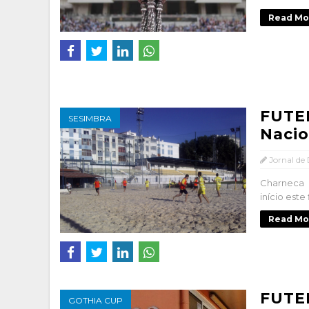
Read Mo
FUTE
SESIMBRA
Nacio
Jornal de
Charneca 
início est
Read Mo
FUTE
GOTHIA CUP