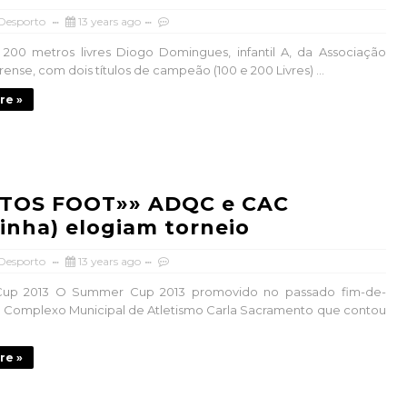
 Desporto
13 years ago
200 metros livres Diogo Domingues, infantil A, da Associação
ense, com dois títulos de campeão (100 e 200 Livres) ...
re »
TOS FOOT»» ADQC e CAC
inha) elogiam torneio
 Desporto
13 years ago
up 2013 O Summer Cup 2013 promovido no passado fim-de-
 Complexo Municipal de Atletismo Carla Sacramento que contou
re »