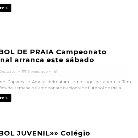
re »
BOL DE PRAIA Campeonato
nal arranca este sábado
 Desporto
13 years ago
de Caparica e Amora defrontam-se no jogo de abertura Tem
e fim-de-semana o Campeonato Nacional de Futebol de Praia ...
re »
BOL JUVENIL»» Colégio