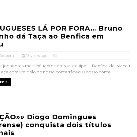
UGUESES LÁ POR FORA… Bruno
nho dá Taça ao Benfica em
u
 Desporto
13 years ago
s jogadores mais influentes da sua equipa… Benfica de Macau
Taça com um golo do nosso conterrâneo O nosso conte...
re »
ÇÃO»» Diogo Domingues
ense) conquista dois títulos
nais