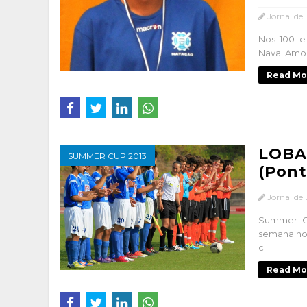
Jornal de
Nos 100 e 
Naval Amor
Read Mo
LOBA
SUMMER CUP 2013
(Pont
Jornal de
Summer C
semana no
c...
Read Mo