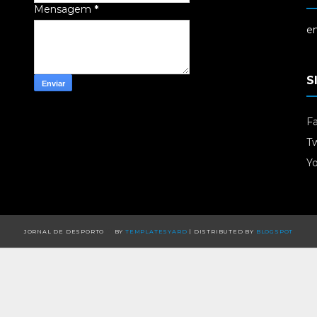
Mensagem
*
em
S
F
Tw
Y
JORNAL DE DESPORTO
BY
TEMPLATESYARD
| DISTRIBUTED BY
BLOGSPOT