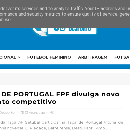
eliver its services and to analyze traffic. Your IP address and 
ormance and security metrics to ensure quality of service, gen
abuse.
CIONAL
FUTEBOL FEMININO
ARBITRAGEM
FUTSA
 DE PORTUGAL FPF divulga novo
to competitivo
 Desporto
13 years ago
da Taça AF Setúbal participa na Taça de Portugal Vitória de
nhalnovense, C. Piedade, Barreirense, Desp. Fabril, Amo...