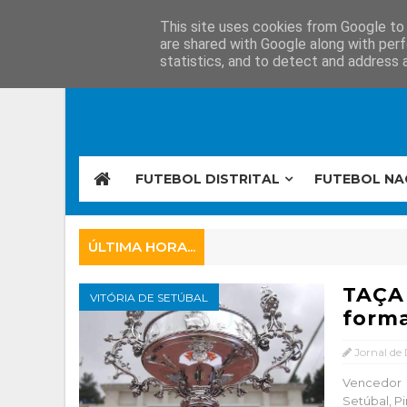
This site uses cookies from Google to d
are shared with Google along with perf
statistics, and to detect and address 
FUTEBOL DISTRITAL
FUTEBOL NA
ÚLTIMA HORA...
TAÇA
VITÓRIA DE SETÚBAL
forma
Jornal de
Vencedor 
Setúbal, Pi