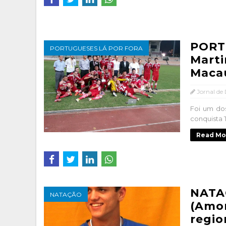
PORT
PORTUGUESES LÁ POR FORA
Marti
Maca
Jornal de
Foi um do
conquista 
Read Mo
NATA
NATAÇÃO
(Amor
regio