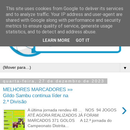
This site uses cookies from Google to deliver its services
and to analyze traffic. Your IP address and user-agent are
shared with Google along with performance and security
metrics to ensure quality of service, generate usage
statistics, and to detect and address abuse.
LEARN MORE
GOT IT
▼
quarta-feira, 27 de dezembro de 2023
MELHORES MARCADORES »»
Gildo Sambu continua líder na
2.ª Divisão
›
A última jornada rendeu 48 ... NOS 94 JOGOS
ATÉ AGORA REALIZADOS JÁ FORAM
MARCADOS 371 GOLOS A 12.ª jornada do
Campeonato Distrita...