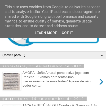
This site uses cookies from Google to deliver its services
and to analyze traffic. Your IP address and user-agent are
shared with Google along with performance and security
metrics to ensure quality of service, generate usage
statistics, and to detect and address abuse.
LEARN MORE
GOT IT
▼
sexta-feira, 21 de setembro de 2012
AMORA - João Amaral perspectiva jogo com
›
Peniche: “Vamos apresentar-nos
necessariamente mais fortes” Apesar de não
poder contar ...
quarta-feira, 19 de setembro de 2012
TAÇA AF SETÚBAL Qt.ª Conde - V. Gama será às