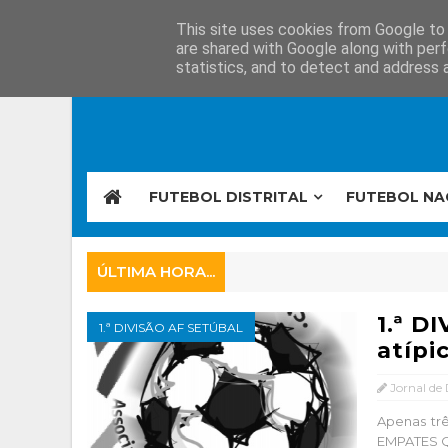
This site uses cookies from Google to d
are shared with Google along with perf
statistics, and to detect and address 
FUTEBOL DISTRITAL
FUTEBOL NA
ÚLTIMA HORA...
1.ª D
1.ª DIVISÃO AF SETÚBAL
atípi
Jornal de
Apenas t
EMPATES Q