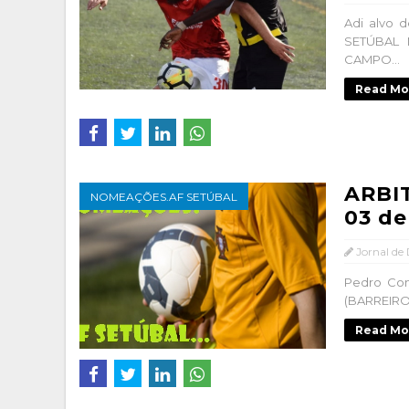
Adi alvo 
SETÚBAL
CAMPO...
Read Mo
ARBI
NOMEAÇÕES.AF SETÚBAL
03 d
Jornal de
Pedro Con
(BARREIRO
Read Mo