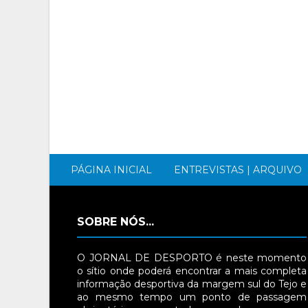
PÁGINA INICIAL
ENTREVISTAS | ARQUIVO
SOBRE NÓS...
O JORNAL DE DESPORTO é neste momento
o sítio onde poderá encontrar a mais completa
informação desportiva da margem sul do Tejo e
ao mesmo tempo um ponto de passagem