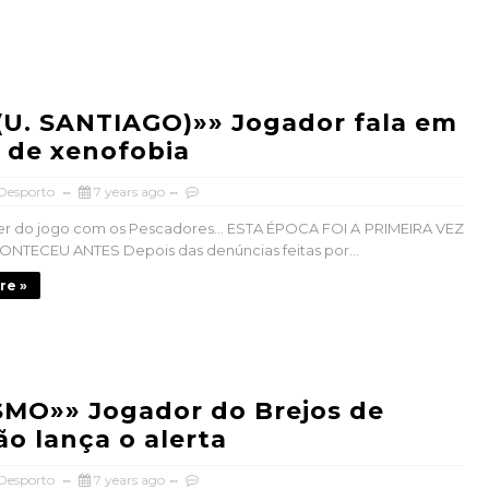
(U. SANTIAGO)»» Jogador fala em
 de xenofobia
 Desporto
7 years ago
er do jogo com os Pescadores… ESTA ÉPOCA FOI A PRIMEIRA VEZ
NTECEU ANTES Depois das denúncias feitas por...
re »
MO»» Jogador do Brejos de
ão lança o alerta
 Desporto
7 years ago