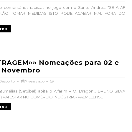
de comentários racistas no jogo com o Santo André… “SE A AF
 NÃO TOMAR MEDIDAS ISTO PODE ACABAR MAL FORA DO
re »
TRAGEM»» Nomeações para 02 e
e Novembro
 Desporto
7 years ago
tumélias (Setúbal) apita o Alfarim – O. Dragon… BRUNO SILVA
) VAI ESTAR NO COMÉRCIO INDÚSTRIA - PALMELENSE ...
re »