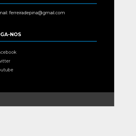
ail: ferreiradepina@gmail.com
IGA-NOS
acebook
itter
outube