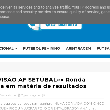
eliver its services and to analyze traffic. Your IP address and 
ormance and security metrics to ensure quality of service, gen
abuse.
CIONAL
FUTEBOL FEMININO
ARBITRAGEM
FUTSA
IVISÃO AF SETÚBAL»» Ronda
ca em matéria de resultados
 Desporto
7 years ago
rês equipas conseguiram ganhar… NUMA JORNADA COM CINCO
UEM FICOU A LUCRAR FOI O ORIENTAL DRAGON A 4.ª jorn...