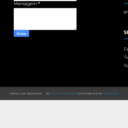
Mensagem
*
em
S
F
Tw
Y
JORNAL DE DESPORTO
BY
TEMPLATESYARD
| DISTRIBUTED BY
BLOGSPOT