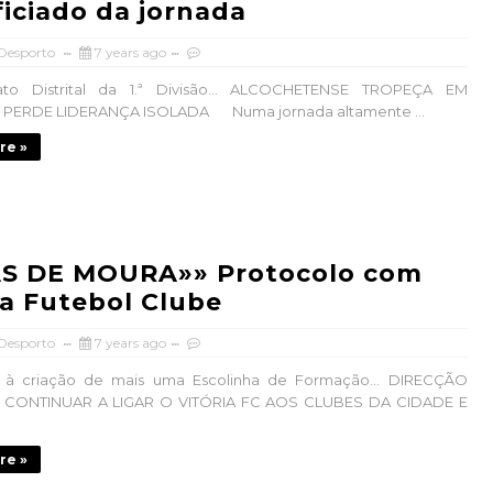
iciado da jornada
 Desporto
7 years ago
to Distrital da 1.ª Divisão… ALCOCHETENSE TROPEÇA EM
 PERDE LIDERANÇA ISOLADA Numa jornada altamente ...
re »
S DE MOURA»» Protocolo com
ia Futebol Clube
 Desporto
7 years ago
 à criação de mais uma Escolinha de Formação… DIRECÇÃO
 CONTINUAR A LIGAR O VITÓRIA FC AOS CLUBES DA CIDADE E
re »