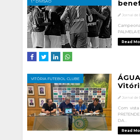
1.ª DIVISÃO
benef
Jornal de
Campeona
PALMELA E
Read Mo
ÁGUA
VITÓRIA FUTEBOL CLUBE
Vitór
Jornal de
Com vista
PRETENDE
DA...
Read Mo