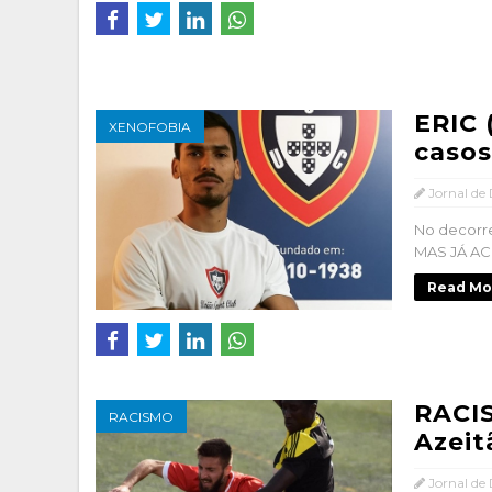
ERIC 
XENOFOBIA
casos
Jornal de
No decorr
MAS JÁ ACO
Read Mo
RACIS
RACISMO
Azeit
Jornal de