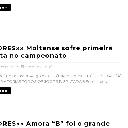
re »
RES»» Moitense sofre primeira
ota no campeonato
 Desporto
7 years ago
s já marcaram 41 golos e sofreram apenas três ... SEIXAL “A”
 VITÓRIAS TODOS OS JOGOS DISPUTADOS Foto: faceb...
re »
RES»» Amora “B” foi o grande