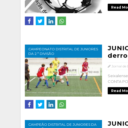
Read Mo
JUNIO
CAMPEONATO DISTRITAL DE JUNIORES
DA 2.ª DIVISÃO
derr
Jornal de
Seixalense
CONTA POR
Read Mo
JUNIO
CAMPEÃO DISTRITAL DE JUNIORES DA