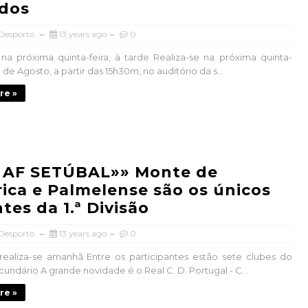
ados
 Desporto
13 years ago
0
 na próxima quinta-feira, à tarde Realiza-se na próxima quinta-
29 de Agosto, a partir das 15h30m, no auditório da s...
re »
 AF SETÚBAL»» Monte de
ica e Palmelense são os únicos
tes da 1.ª Divisão
 Desporto
13 years ago
0
realiza-se amanhã Entre os participantes estão sete clubes do
undário A grande novidade é o Real C. D. Portugal - C...
re »