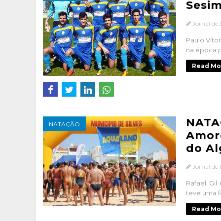
Sesi
Jornal de
Paulo Víto
na época p
Read Mo
NATA
NATAÇÃO
Amore
do Al
Jornal de
Rafael Gil
teve uma fo
Read Mo