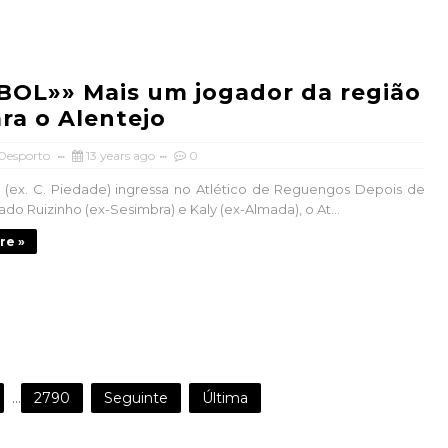
OL»» Mais um jogador da região
ara o Alentejo
 Desporto
13 years ago
0
a (ex. C. Piedade) ingressa no Atlético de Reguengos Depois de
ado Ruizinho (ex-Sesimbra) e Kaly (ex-Almada), o At...
re »
...
2790
Seguinte
Última