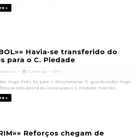
re »
OL»» Havia-se transferido do
s para o C. Piedade
 Desporto
13 years ago
0
des Hugo Pinto foi para o Alcochetense O guarda-redes Hugo
sferiu-se esta época do Loures para o C. Piedade, mas não...
re »
RIM»» Reforços chegam de