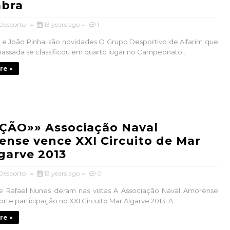
mbra
 Desporto
13 years ago
1
r e João Pinhal são novidades O Grupo Desportivo de Alfarim que
assada se classificou em quarto lugar no Campeonato...
re »
ÇÃO»» Associação Naval
nse vence XXI Circuito de Mar
garve 2013
 Desporto
13 years ago
0
 e Rafael Nunes deram nas vistas A Associação Naval Amorense
rte participação no XXI Circuito Mar Algarve 2013. A...
re »