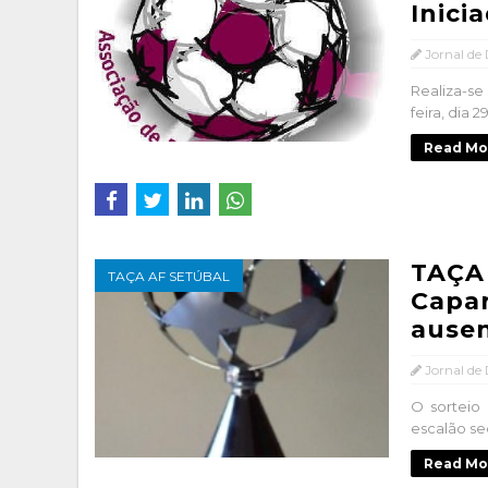
Inici
Jornal de
Realiza-se
feira, dia 
Read Mo
TAÇA
TAÇA AF SETÚBAL
Capar
ausen
Jornal de
O sorteio 
escalão sec
Read Mo