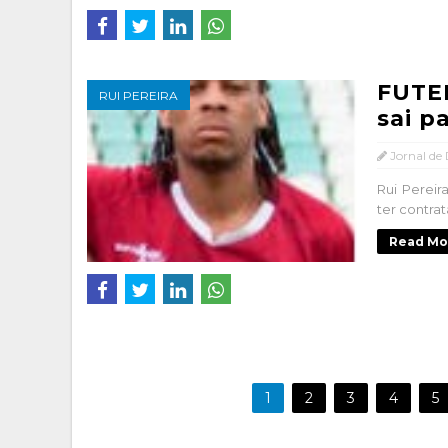
FUTEB
RUI PEREIRA
sai p
Jornal de
Rui Pereir
ter contrat
Read Mo
1
2
3
4
5