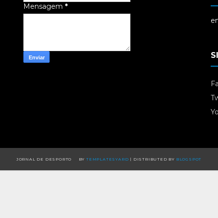
Mensagem
*
em
S
F
Tw
Y
JORNAL DE DESPORTO
BY
TEMPLATESYARD
| DISTRIBUTED BY
BLOGSPOT