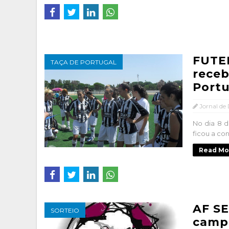
FUTE
TAÇA DE PORTUGAL
receb
Portu
Jornal de
No dia 8 d
ficou a con
Read Mo
AF SE
SORTEIO
campe