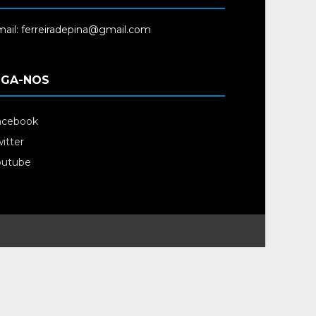
ail: ferreiradepina@gmail.com
IGA-NOS
acebook
itter
outube