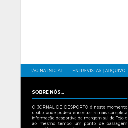
PÁGINA INICIAL
ENTREVISTAS | ARQUIVO
SOBRE NÓS...
O JORNAL DE DESPORTO é neste momento
o sítio onde poderá encontrar a mais completa
informação desportiva da margem sul do Tejo e
ao mesmo tempo um ponto de passagem