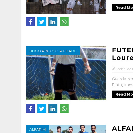
Read Mo
FUTEB
HUGO PINTO; C. PIEDADE
Loure
Jornal de
Guarda-re
Pinto, tran
Read Mo
ALFA
ALFARIM