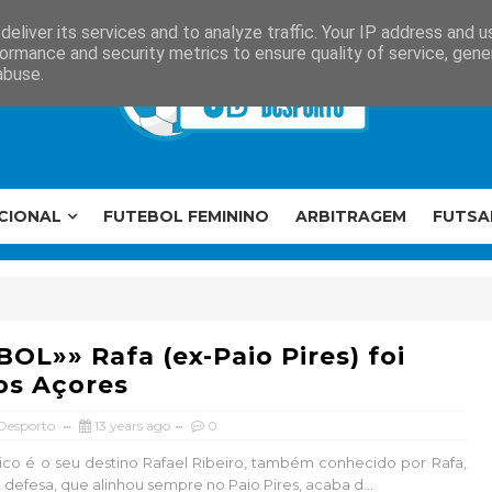
eliver its services and to analyze traffic. Your IP address and 
ormance and security metrics to ensure quality of service, gen
abuse.
CIONAL
FUTEBOL FEMININO
ARBITRAGEM
FUTSA
OL»» Rafa (ex-Paio Pires) foi
os Açores
 Desporto
13 years ago
0
Pico é o seu destino Rafael Ribeiro, também conhecido por Rafa,
 defesa, que alinhou sempre no Paio Pires, acaba d...