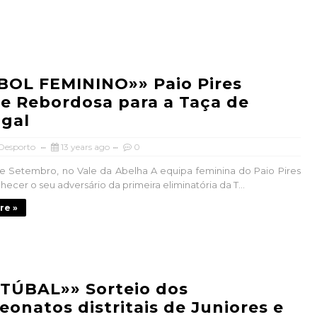
BOL FEMININO»» Paio Pires
e Rebordosa para a Taça de
gal
 Desporto
13 years ago
0
e Setembro, no Vale da Abelha A equipa feminina do Paio Pires
hecer o seu adversário da primeira eliminatória da T...
re »
TÚBAL»» Sorteio dos
onatos distritais de Juniores e