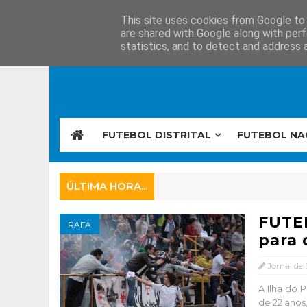
This site uses cookies from Google to d
are shared with Google along with perf
statistics, and to detect and address 
FUTEBOL DISTRITAL
FUTEBOL NA
ÚLTIMA HORA...
FUTEB
RAFA
para 
Jornal de
A Ilha do 
de 22 anos,