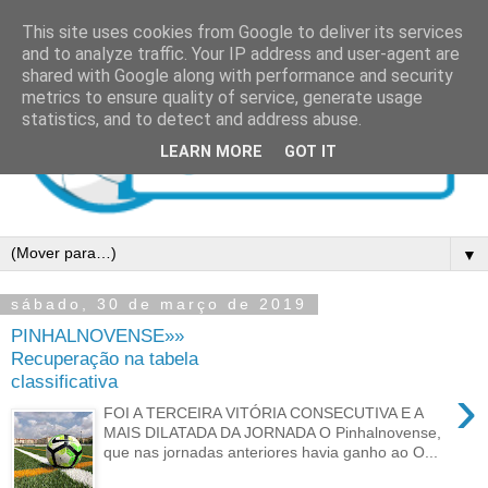
This site uses cookies from Google to deliver its services
and to analyze traffic. Your IP address and user-agent are
shared with Google along with performance and security
metrics to ensure quality of service, generate usage
statistics, and to detect and address abuse.
LEARN MORE
GOT IT
▼
sábado, 30 de março de 2019
PINHALNOVENSE»»
Recuperação na tabela
classificativa
›
FOI A TERCEIRA VITÓRIA CONSECUTIVA E A
MAIS DILATADA DA JORNADA O Pinhalnovense,
que nas jornadas anteriores havia ganho ao O...