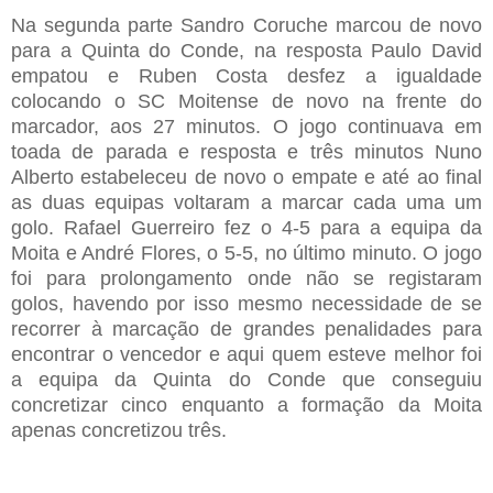
Na segunda parte Sandro
Coruche
marcou de novo
para a
Q
uinta do Conde
, na resposta
Paulo David
empatou e Ruben Costa de
sfez
a igualdade
colocando o SC Moitense de novo na frente do
marcador, aos 27 minutos. O jogo continuava em
toada de parada e resposta e três minutos
Nuno
Alberto
estabeleceu de novo o empate e até ao final
as duas equipas voltaram a marcar cada uma um
golo. Rafael Guerreiro fez o 4-5 para a equipa da
Moita e André Flores, o 5-5, no último minuto. O jogo
foi para prolongamento onde não se registaram
golos, havendo por isso mesmo necessidade
de se
recorrer
à
marcação de grandes penalidades para
encontrar o vencedor e aqui quem esteve melhor foi
a equipa da
Q
uinta do Conde que conseguiu
concretizar
cinco
enquanto a formação da
M
oita
apenas co
ncretizou três.