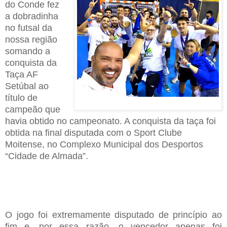
do Conde fez
a dobradinha
no futsal da
nossa região
s
omando
a
conquista da
T
aça
AF
Setúbal ao
título de
campeão que
havia obtido no campeonato
. A conquista da taça foi
obtida na final disputada
com o S
port
C
lube
M
oitense
,
no
C
omplexo
M
unicipal dos
D
esportos
“C
idade de Almada
”.
O jogo foi extremamente disputado
de princípio ao
fim
e
,
por essa razão
,
o vencedor apenas
foi