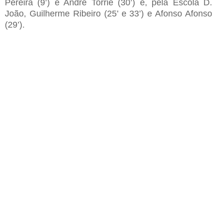
Pereira (9’) e André Torrie (30’) e, pela Escola D.
João, Guilherme Ribeiro (25’ e 33’) e Afonso Afonso
(29’).