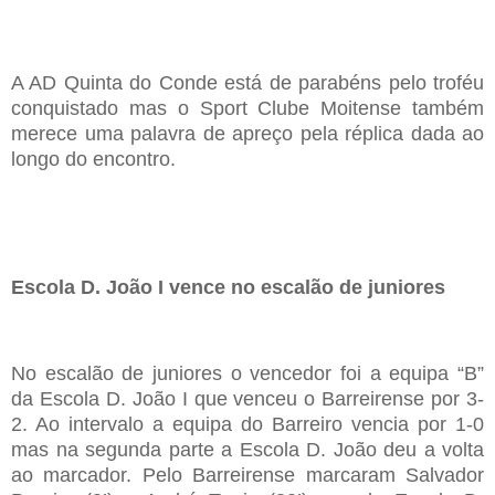
A AD Q
uinta do
C
onde está de parabéns pelo troféu
conquistado mas o
S
port
C
lube
M
oitense também
merece
uma palavra de apreço pela réplica
dada
ao
longo do encontro
.
Escola D. João I vence no escalão de juniores
No escalão de juniores o vencedor foi a equipa “B”
da Escola D. João I que venceu o Barreirense por 3-
2. Ao intervalo a equipa do Barreiro vencia por 1-0
mas na segunda parte a Escola D. João deu a volta
ao marcador. Pelo Barreirense marcaram Salvador