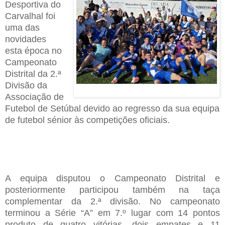
D
esportiva do
Carvalhal foi
uma das
novidades
esta época no
C
ampeonato
D
istrital da
2.ª
D
ivisão da
A
ssociação de
F
utebol de Setúbal devido ao regresso da sua equipa
de futebol sénior às competições oficiais
.
A equipa
disputou o
C
ampeonato
D
istrital e
posteriormente
participou também
na taça
complementar
da 2.ª divisão. No c
ampeonato
terminou a
S
érie
“
A
”
em 7
.
º lugar com 14 pontos
produto de quatro vitórias
,
dois empates e 11