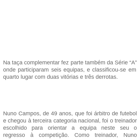
Na
taça complementar
fez parte
também
da
S
érie
“
A
”
onde participaram
seis
equipas
,
e classificou-se em
quarto lugar com duas vitórias e três derrotas
.
Nuno
C
ampos
, de 49 anos,
que foi árbitro de futebol
e chegou
à
terceira categoria nacional
,
foi o treinador
escolhido para orientar a equipa neste se
u
o
regresso
à
competição
. Como
treinador
, Nuno