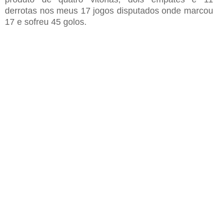
derrotas
n
os meus 17 jogos disputados onde marcou
17 e sofreu 45 gol
o
s
.