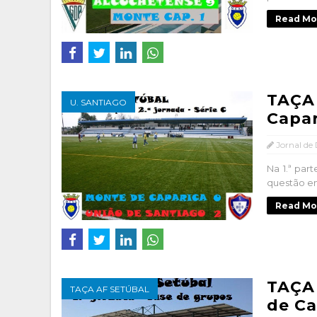
Read Mo
TAÇA
U. SANTIAGO
Capar
Jornal de
Na 1.ª par
questão em
Read Mo
TAÇA
TAÇA AF SETÚBAL
de Ca