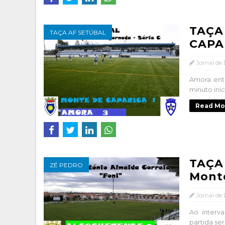
TAÇA
TAÇA AF SETÚBAL
CAPA
Jornal de
Amora entr
minuto ini
Read Mo
TAÇA
ZÉ PEDRO
Monte
Jornal de
Ao interva
partida se