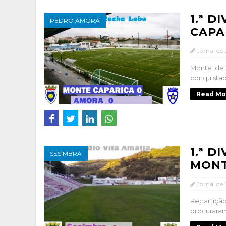
1.ª D
PEDRO AMORA
CAPA
Jornal de
Monte de 
conquistad
Read Mo
1.ª D
SESIMBRA
MONT
Jornal de
Repartiçã
procuraram