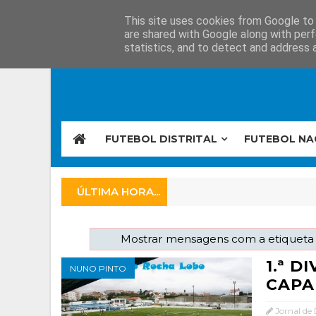
This site uses cookies from Google to d
are shared with Google along with perf
statistics, and to detect and address 
FUTEBOL DISTRITAL
FUTEBOL NA
ÚLTIMA HORA...
Mostrar mensagens com a etiquet
1.ª D
NUNO PINTO
CAPA
Jornal de