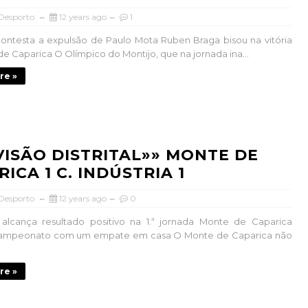
 Desporto
12 years ago
1
ontesta a expulsão de Paulo Mota Ruben Braga bisou na vitória
e Caparica O Olímpico do Montijo, que na jornada ina...
re »
IVISÃO DISTRITAL»» MONTE DE
ICA 1 C. INDÚSTRIA 1
 Desporto
12 years ago
0
alcança resultado positivo na 1.ª jornada Monte de Caparica
mpeonato com um empate em casa O Monte de Caparica não
re »