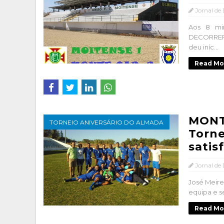
Jornal de
Aos 8 mi
DECORRER 
deu iníc...
Read Mo
MONT
TORNEIO ANIVERSÁRIO DO ALMADA
Torne
satis
Jornal de
José Meire
equipa e s
Read Mo