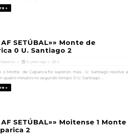
re »
 AF SETÚBAL»» Monte de
ica 0 U. Santiago 2
 Desporto
12 years ago
0
te o Monte de Caparica foi superior, mas... U. Santiago resolve a
 quatro minutos no segundo tempo O U. Santiago ...
re »
 AF SETÚBAL»» Moitense 1 Monte
parica 2