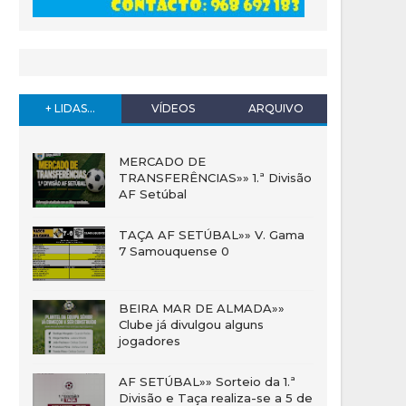
+ LIDAS...
VÍDEOS
ARQUIVO
MERCADO DE
TRANSFERÊNCIAS»» 1.ª Divisão
AF Setúbal
TAÇA AF SETÚBAL»» V. Gama
7 Samouquense 0
BEIRA MAR DE ALMADA»»
Clube já divulgou alguns
jogadores
AF SETÚBAL»» Sorteio da 1.ª
Divisão e Taça realiza-se a 5 de