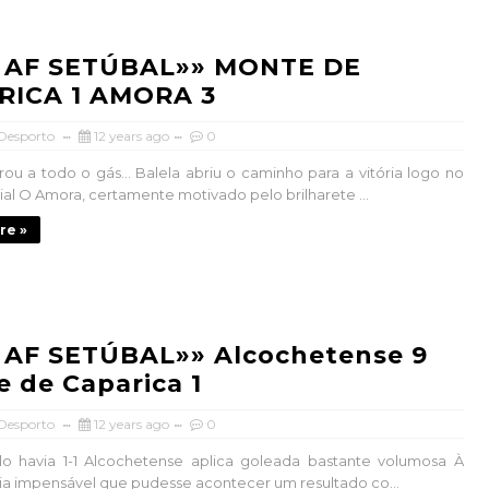
 AF SETÚBAL»» MONTE DE
RICA 1 AMORA 3
 Desporto
12 years ago
0
ou a todo o gás… Balela abriu o caminho para a vitória logo no
cial O Amora, certamente motivado pelo brilharete ...
re »
 AF SETÚBAL»» Alcochetense 9
 de Caparica 1
 Desporto
12 years ago
0
lo havia 1-1 Alcochetense aplica goleada bastante volumosa À
ria impensável que pudesse acontecer um resultado co...