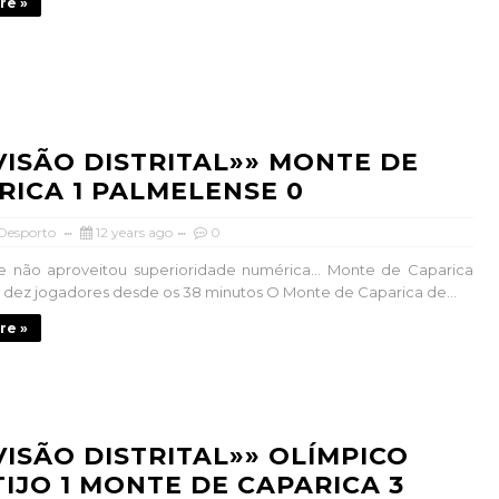
re »
IVISÃO DISTRITAL»» MONTE DE
RICA 1 PALMELENSE 0
 Desporto
12 years ago
0
e não aproveitou superioridade numérica… Monte de Caparica
dez jogadores desde os 38 minutos O Monte de Caparica de...
re »
IVISÃO DISTRITAL»» OLÍMPICO
IJO 1 MONTE DE CAPARICA 3