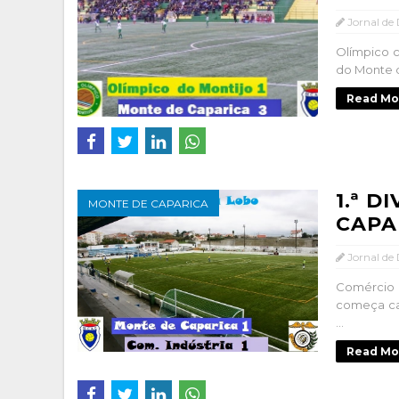
Jornal de
Olímpico c
do Monte d
Read Mo
1.ª D
MONTE DE CAPARICA
CAPAR
Jornal de
Comércio 
começa ca
...
Read Mo