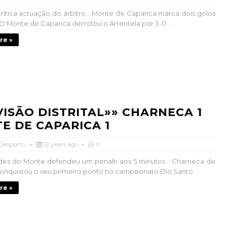
critica actuação do árbitro… Monte de Caparica marca dois golos
 O Monte de Caparica derrotou o Arrentela por 3-0 ...
re »
IVISÃO DISTRITAL»» CHARNECA 1
E DE CAPARICA 1
 Desporto
12 years ago
0
des do Monte defendeu um penalti aos 5 minutos… Charneca de
onquistou o seu primeiro ponto no campeonato Élio Santo...
re »