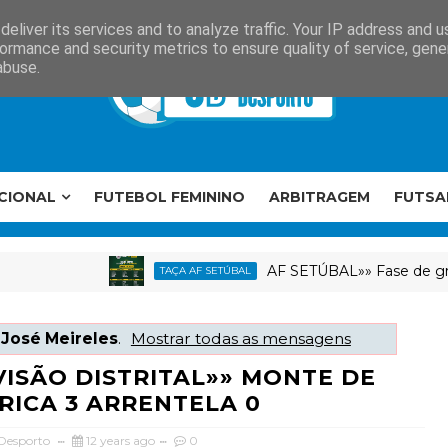
eliver its services and to analyze traffic. Your IP address and 
ormance and security metrics to ensure quality of service, gen
abuse.
CIONAL
FUTEBOL FEMININO
ARBITRAGEM
FUTSA
AF SETÚBAL»» Fase de grupos da T
TAÇA AF SETÚBAL
a
José Meireles
.
Mostrar todas as mensagens
IVISÃO DISTRITAL»» MONTE DE
RICA 3 ARRENTELA 0
 Desporto
12 years ago
0