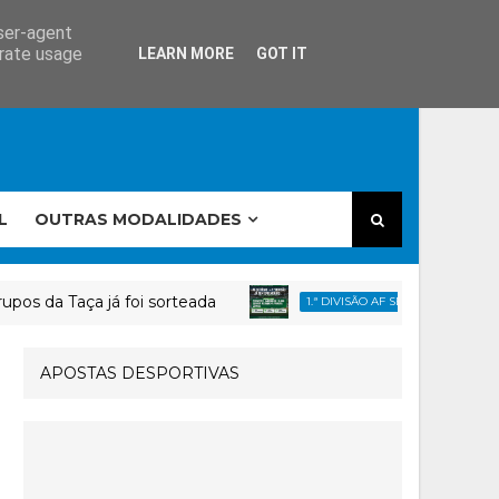
user-agent
erate usage
LEARN MORE
GOT IT
L
OUTRAS MODALIDADES
aça já foi sorteada
AF SETÚBAL»» 
1.ª DIVISÃO AF SETÚBAL
APOSTAS DESPORTIVAS