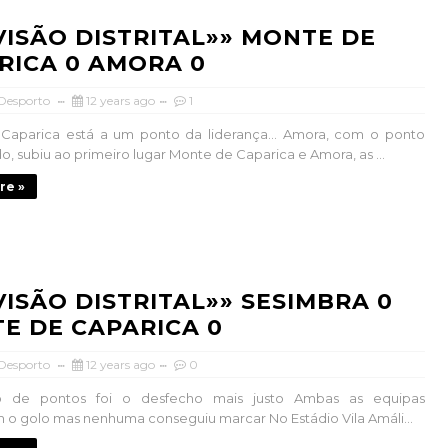
IVISÃO DISTRITAL»» MONTE DE
RICA 0 AMORA 0
 Desporto
12 years ago
1
Caparica está a um ponto da liderança… Amora, com o ponto
o, subiu ao primeiro lugar Monte de Caparica e Amora, as ...
re »
IVISÃO DISTRITAL»» SESIMBRA 0
E DE CAPARICA 0
 Desporto
12 years ago
0
o de pontos foi o desfecho mais justo Ambas as equipas
 o golo mas nenhuma conseguiu marcar No Estádio Vila Amáli...