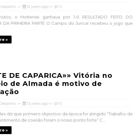
 Desporto
12 years ago
0
nutos, o Moitense ganhava por 1-0 RESULTADO FEITO DO
DA PRIMEIRA PARTE O Campo do Juncal recebeu o jogo que
re »
E DE CAPARICA»» Vitória no
io de Almada é motivo de
fação
 Desporto
12 years ago
0
les diz que primeiro objectivo da época foi atingido “Trabalho de
entimento de coesão foram o nosso ponto forte” C...
re »