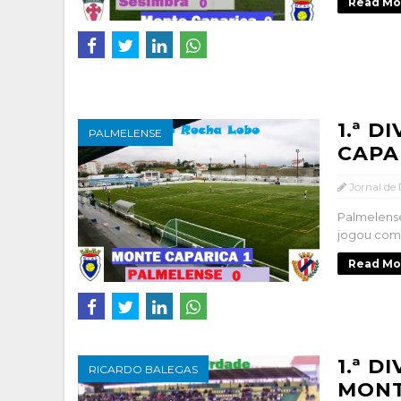
Read Mo
1.ª D
PALMELENSE
CAPA
Jornal de
Palmelens
jogou com 
Read Mo
1.ª D
RICARDO BALEGAS
MONT