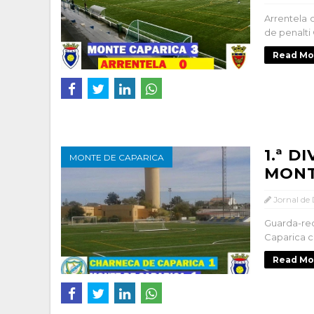
Arrentela 
de penalti
Read Mo
1.ª D
MONTE DE CAPARICA
MONT
Jornal de
Guarda-re
Caparica c
Read Mo