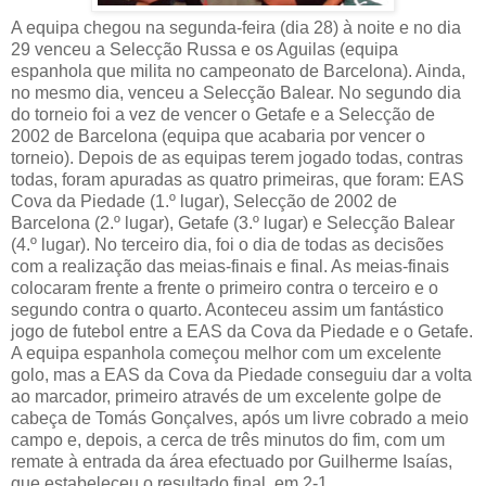
A equipa chegou na segunda-feira (dia 28) à noite e no dia
29 venceu a Selecção Russa e os Aguilas (equipa
espanhola que milita no campeonato de Barcelona). Ainda,
no mesmo dia, venceu a Selecção Balear. No segundo dia
do torneio foi a vez de vencer o Getafe e a Selecção de
2002 de Barcelona (equipa que acabaria por vencer o
torneio). Depois de as equipas terem jogado todas, contras
todas, foram apuradas as quatro primeiras, que foram: EAS
Cova da Piedade (1.º lugar), Selecção de 2002 de
Barcelona (2.º lugar), Getafe (3.º lugar) e Selecção Balear
(4.º lugar). No terceiro dia, foi o dia de todas as decisões
com a realização das meias-finais e final. As meias-finais
colocaram frente a frente o primeiro contra o terceiro e o
segundo contra o quarto. Aconteceu assim um fantástico
jogo de futebol entre a EAS da Cova da Piedade e o Getafe.
A equipa espanhola começou melhor com um excelente
golo, mas a EAS da Cova da Piedade conseguiu dar a volta
ao marcador, primeiro através de um excelente golpe de
cabeça de Tomás Gonçalves, após um livre cobrado a meio
campo e, depois, a cerca de três minutos do fim, com um
remate à entrada da área efectuado por Guilherme Isaías,
que estabeleceu o resultado final, em 2-1.