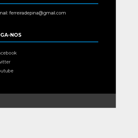
ail: ferreiradepina@gmail.com
IGA-NOS
acebook
itter
outube