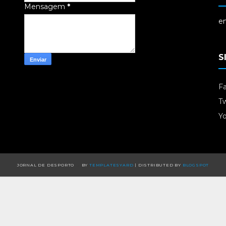
Mensagem
*
em
S
F
Tw
Y
JORNAL DE DESPORTO
BY
TEMPLATESYARD
| DISTRIBUTED BY
BLOGSPOT