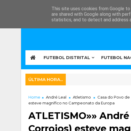
This site uses cookies from Google to d
are shared with Google along with perf
statistics, and to detect and address 
FUTEBOL DISTRITAL
FUTEBOL NA
ÚLTIMA HORA...
Home
André Leal
Atletismo
Casa do Povo de 
esteve magnífico no Campeonato da Europa
ATLETISMO»» André L
Corroios) esteve ma