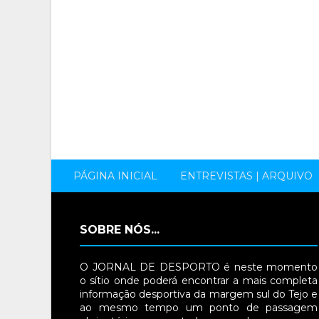
PÁGINA INICIAL
ENTREVISTAS | ARQUIVO
SOBRE NÓS...
O JORNAL DE DESPORTO é neste momento
o sítio onde poderá encontrar a mais completa
informação desportiva da margem sul do Tejo e
ao mesmo tempo um ponto de passagem