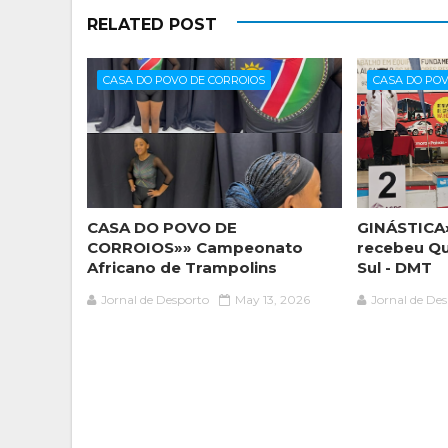
RELATED POST
CASA DO POVO DE CORROIOS
CASA DO POV
CASA DO POVO DE
GINÁSTICA»
CORROIOS»» Campeonato
recebeu Qua
Africano de Trampolins
Sul - DMT
Jornal de Desporto
May 13, 2026
Jornal de De