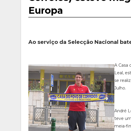
Europa
Ao serviço da Selecção Nacional bat
A Casa d
Leal, e
se reali
Julho.
André L
teve um
meia-fin