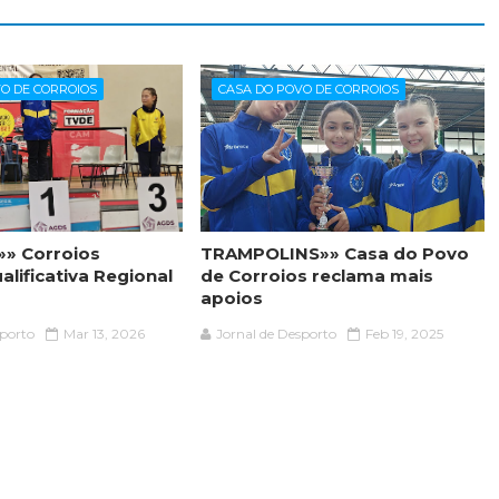
O DE CORROIOS
CASA DO POVO DE CORROIOS
» Corroios
TRAMPOLINS»» Casa do Povo
lificativa Regional
de Corroios reclama mais
apoios
sporto
Mar 13, 2026
Jornal de Desporto
Feb 19, 2025