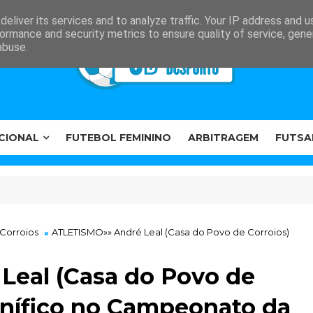
eliver its services and to analyze traffic. Your IP address and 
ormance and security metrics to ensure quality of service, gen
abuse.
CIONAL
FUTEBOL FEMININO
ARBITRAGEM
FUTSA
Corroios
ATLETISMO»» André Leal (Casa do Povo de Corroios)
eal (Casa do Povo de
gnífico no Campeonato da