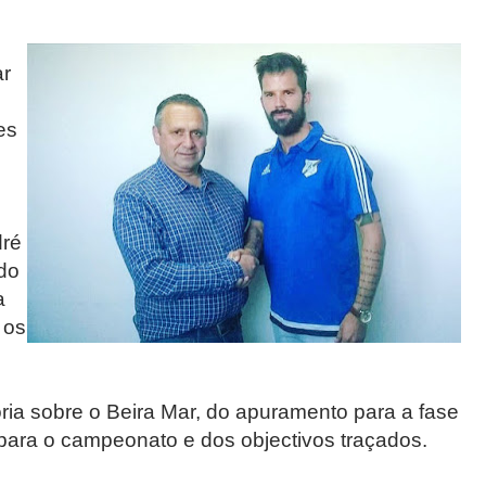
ar
es
dré
do
a
 os
tória sobre o Beira Mar, do apuramento para a fase
para o campeonato e dos objectivos traçados.