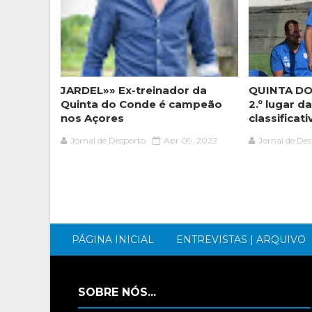
JARDEL»» Ex-treinador da
QUINTA DO
Quinta do Conde é campeão
2.º lugar d
nos Açores
classificati
Jornal de Desporto
Apr 09, 2022
Jornal de De
PÁGINA INICIAL
ENTREVISTAS | ARQUIVO
SOBRE NÓS...