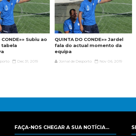
 CONDE»» Subiu ao
QUINTA DO CONDE»» Jardel
a tabela
fala do actual momento da
va
equipa
sporto
Dec 31, 2019
Jornal de Desporto
Nov 06, 2019
FAÇA-NOS CHEGAR A SUA NOTÍCIA...
S