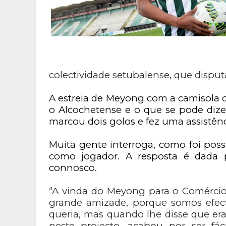
colectividade setubalense, que disputa
A estreia de Meyong com a camisola 
o Alcochetense e o que se pode dize
marcou dois golos e fez uma assistênc
Muita gente interroga, como foi poss
como jogador. A resposta é dada 
connosco.
“A vinda do Meyong para o Comérci
grande amizade, porque somos efec
queria, mas quando lhe disse que er
neste projecto, acabou por ser fác