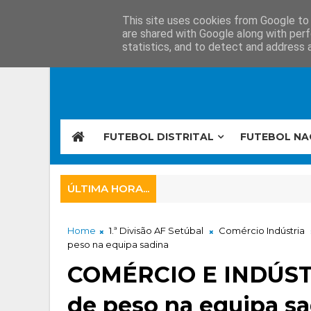
This site uses cookies from Google to d
are shared with Google along with perf
statistics, and to detect and address 
FUTEBOL DISTRITAL
FUTEBOL NA
ÚLTIMA HORA...
Home
1.ª Divisão AF Setúbal
Comércio Indústria
peso na equipa sadina
COMÉRCIO E INDÚSTR
de peso na equipa s