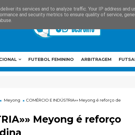
eliver its services and to analyze traffic. Your IP address and 
ormance and security metrics to ensure quality of service, gen
abuse.
CIONAL
FUTEBOL FEMININO
ARBITRAGEM
FUTSA
Meyong
COMÉRCIO E INDÚSTRIA»» Meyong é reforço de
IA»» Meyong é reforço
adina