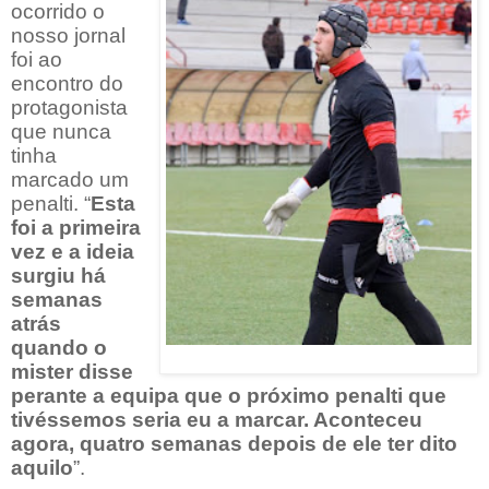
ocorrido o
nosso jornal
foi ao
encontro do
protagonista
que nunca
tinha
marcado um
penalti. “
Esta
foi a primeira
vez e a ideia
surgiu há
semanas
atrás
quando o
mister disse
perante a equipa que o próximo penalti que
tivéssemos seria eu a marcar. Aconteceu
agora, quatro semanas depois de ele ter dito
aquilo
”.