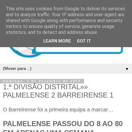
This site uses cookies from Google to deliver its services
and to analyze traffic. Your IP address and user-agent are
shared with Google along with performance and security
metrics to ensure quality of service, generate usage
statistics, and to detect and address abuse.
LEARN MORE
GOT IT
▼
domingo, 7 de dezembro de 2014
1.ª DIVISÃO DISTRITAL»»
PALMELENSE 2 BARREIRENSE 1
O Barreirense foi a primeira equipa a marcar…
PALMELENSE PASSOU DO 8 AO 80