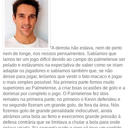
“A derrota não estava, nem de perto
nem de longe, nos nossos pensamentos. Sabíamos que
íamos ter um jogo difícil devido ao campo do palmelense ser
pelado e estávamos na expectativa de saber como se iriam
adaptar os jogadores e sabíamos também que, se não
desse para jogar, teríamos que vestir o fato-macaco e jogar
o mais simples possível. Na primeira parte fomos muito
superiores ao Palmelense, a criar boas ocasiões de golo e a
dominar por completo o jogo. O Palmelense fez dois
remates na primeira parte; no primeiro o Kevin defendeu e
no segundo fizeram um grande golo, de fora da área. Nós
fizemos golo de grande penalidade indiscutível, ainda
atirámos uma bola ao ferro e exercemos grande pressão à
defesa contrária que se limitava a chutar a bola para onde
estava virada. Na segunda parte o jogo só teve um sentido,