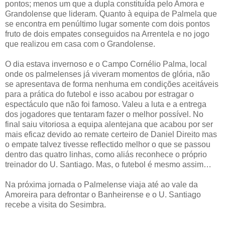
pontos; menos um que a dupla constituída pelo Amora e
Grandolense que lideram. Quanto à equipa de Palmela que
se encontra em penúltimo lugar somente com dois pontos
fruto de dois empates conseguidos na Arrentela e no jogo
que realizou em casa com o Grandolense.
O dia estava invernoso e o Campo Cornélio Palma, local
onde os palmelenses já viveram momentos de glória, não
se apresentava de forma nenhuma em condições aceitáveis
para a prática do futebol e isso acabou por estragar o
espectáculo que não foi famoso. Valeu a luta e a entrega
dos jogadores que tentaram fazer o melhor possível. No
final saiu vitoriosa a equipa alentejana que acabou por ser
mais eficaz devido ao remate certeiro de Daniel Direito mas
o empate talvez tivesse reflectido melhor o que se passou
dentro das quatro linhas, como aliás reconhece o próprio
treinador do U. Santiago. Mas, o futebol é mesmo assim…
Na próxima jornada o Palmelense viaja até ao vale da
Amoreira para defrontar o Banheirense e o U. Santiago
recebe a visita do Sesimbra.