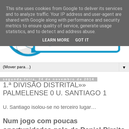
This site uses cookies from Google to deliver its services
and to analyze traffic. Your IP address and user-agent are
shared with Google along with performance and security
metrics to ensure quality of service, generate usage
statistics, and to detect and address abuse.
LEARN MORE
GOT IT
▼
segunda-feira, 24 de novembro de 2014
1.ª DIVISÃO DISTRITAL»»
PALMELENSE 0 U. SANTIAGO 1
U. Santiago isolou-se no terceiro lugar…
Num jogo com poucas