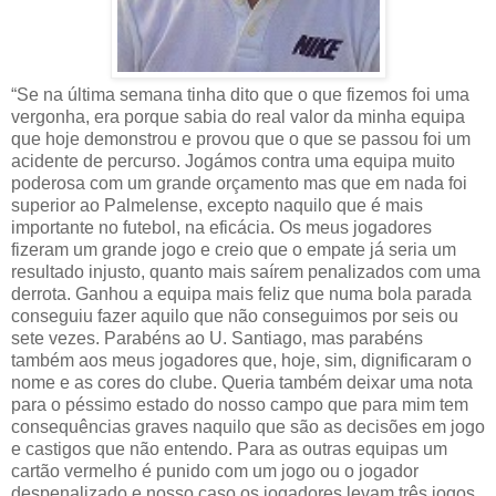
“Se na última semana tinha dito que o que fizemos foi uma
vergonha, era porque sabia do real valor da minha equipa
que hoje demonstrou e provou que o que se passou foi um
acidente de percurso. Jogámos contra uma equipa muito
poderosa com um grande orçamento mas que em nada foi
superior ao Palmelense, excepto naquilo que é mais
importante no futebol, na eficácia. Os meus jogadores
fizeram um grande jogo e creio que o empate já seria um
resultado injusto, quanto mais saírem penalizados com uma
derrota. Ganhou a equipa mais feliz que numa bola parada
conseguiu fazer aquilo que não conseguimos por seis ou
sete vezes. Parabéns ao U. Santiago, mas parabéns
também aos meus jogadores que, hoje, sim, dignificaram o
nome e as cores do clube. Queria também deixar uma nota
para o péssimo estado do nosso campo que para mim tem
consequências graves naquilo que são as decisões em jogo
e castigos que não entendo. Para as outras equipas um
cartão vermelho é punido com um jogo ou o jogador
despenalizado e nosso caso os jogadores levam três jogos,