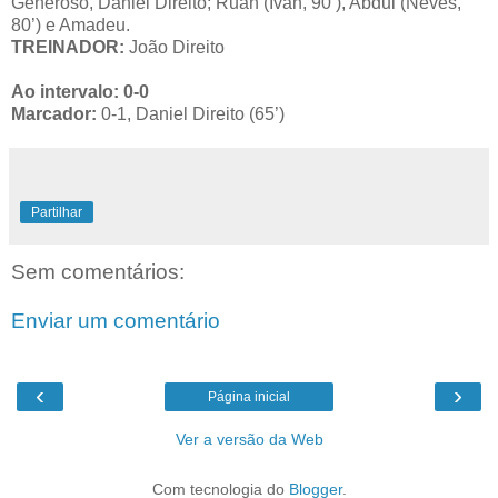
Generoso, Daniel Direito; Ruan (Ivan, 90’), Abdul (Neves,
80’) e Amadeu.
TREINADOR:
João Direito
Ao intervalo: 0-0
Marcador:
0-1, Daniel Direito (65’)
Partilhar
Sem comentários:
Enviar um comentário
‹
›
Página inicial
Ver a versão da Web
Com tecnologia do
Blogger
.