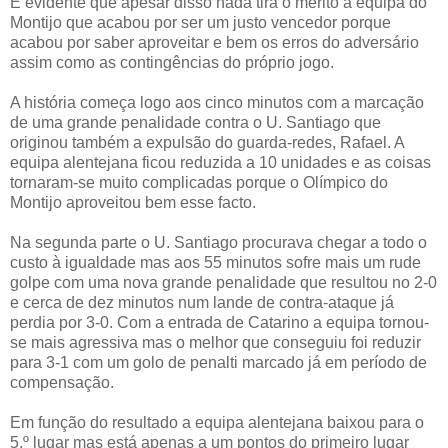
É evidente que apesar disso nada tira o mérito à equipa do
Montijo que acabou por ser um justo vencedor porque
acabou por saber aproveitar e bem os erros do adversário
assim como as contingências do próprio jogo.
A história começa logo aos cinco minutos com a marcação
de uma grande penalidade contra o U. Santiago que
originou também a expulsão do guarda-redes, Rafael. A
equipa alentejana ficou reduzida a 10 unidades e as coisas
tornaram-se muito complicadas porque o Olímpico do
Montijo aproveitou bem esse facto.
Na segunda parte o U. Santiago procurava chegar a todo o
custo à igualdade mas aos 55 minutos sofre mais um rude
golpe com uma nova grande penalidade que resultou no 2-0
e cerca de dez minutos num lande de contra-ataque já
perdia por 3-0. Com a entrada de Catarino a equipa tornou-
se mais agressiva mas o melhor que conseguiu foi reduzir
para 3-1 com um golo de penalti marcado já em período de
compensação.
Em função do resultado a equipa alentejana baixou para o
5.º lugar mas está apenas a um pontos do primeiro lugar