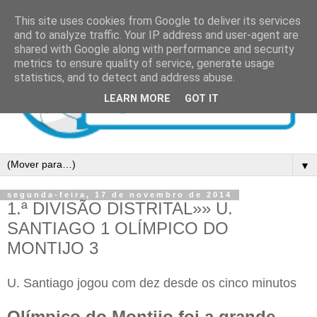
This site uses cookies from Google to deliver its services
and to analyze traffic. Your IP address and user-agent are
shared with Google along with performance and security
metrics to ensure quality of service, generate usage
statistics, and to detect and address abuse.
LEARN MORE
GOT IT
▼
segunda-feira, 17 de novembro de 2014
1.ª DIVISÃO DISTRITAL»» U.
SANTIAGO 1 OLÍMPICO DO
MONTIJO 3
U. Santiago jogou com dez desde os cinco minutos
Olímpico do Montijo foi a grande