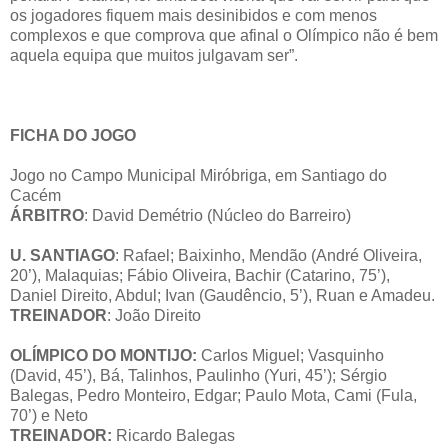
os jogadores fiquem mais desinibidos e com menos
complexos e que comprova que afinal o Olímpico não é bem
aquela equipa que muitos julgavam ser”.
FICHA DO JOGO
Jogo no Campo Municipal Miróbriga, em Santiago do
Cacém
ÁRBITRO
: David Demétrio (Núcleo do Barreiro)
U. SANTIAGO
: Rafael; Baixinho, Mendão (André Oliveira,
20’), Malaquias; Fábio Oliveira, Bachir (Catarino, 75’),
Daniel Direito, Abdul; Ivan (Gaudêncio, 5’), Ruan e Amadeu.
TREINADOR
: João Direito
OLÍMPICO DO MONTIJO:
Carlos Miguel; Vasquinho
(David, 45’), Bá, Talinhos, Paulinho (Yuri, 45’); Sérgio
Balegas, Pedro Monteiro, Edgar; Paulo Mota, Cami (Fula,
70’) e Neto
TREINADOR:
Ricardo Balegas