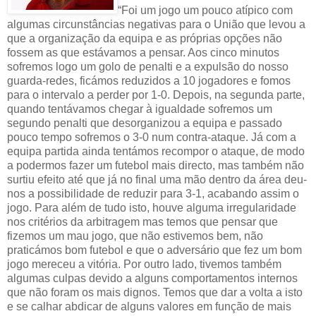
“Foi um jogo um pouco atípico com
algumas circunstâncias negativas para o União que levou a
que a organização da equipa e as próprias opções não
fossem as que estávamos a pensar. Aos cinco minutos
sofremos logo um golo de penalti e a expulsão do nosso
guarda-redes, ficámos reduzidos a 10 jogadores e fomos
para o intervalo a perder por 1-0. Depois, na segunda parte,
quando tentávamos chegar à igualdade sofremos um
segundo penalti que desorganizou a equipa e passado
pouco tempo sofremos o 3-0 num contra-ataque. Já com a
equipa partida ainda tentámos recompor o ataque, de modo
a podermos fazer um futebol mais directo, mas também não
surtiu efeito até que já no final uma mão dentro da área deu-
nos a possibilidade de reduzir para 3-1, acabando assim o
jogo. Para além de tudo isto, houve alguma irregularidade
nos critérios da arbitragem mas temos que pensar que
fizemos um mau jogo, que não estivemos bem, não
praticámos bom futebol e que o adversário que fez um bom
jogo mereceu a vitória. Por outro lado, tivemos também
algumas culpas devido a alguns comportamentos internos
que não foram os mais dignos. Temos que dar a volta a isto
e se calhar abdicar de alguns valores em função de mais